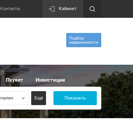
Контакты
Кабинет
Подбор
недвижимости
Пхукет
Инвестиции
Показать
пален:
Ещё