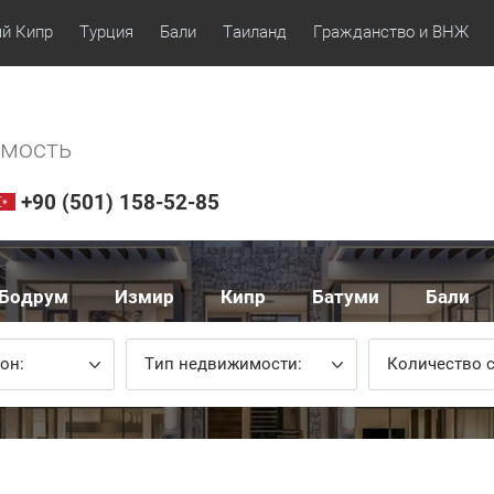
й Кипр
Турция
Бали
Таиланд
Гражданство и ВНЖ
имость
+90 (501) 158-52-85
Бодрум
Измир
Кипр
Батуми
Бали
он:
Тип недвижимости:
Количество с