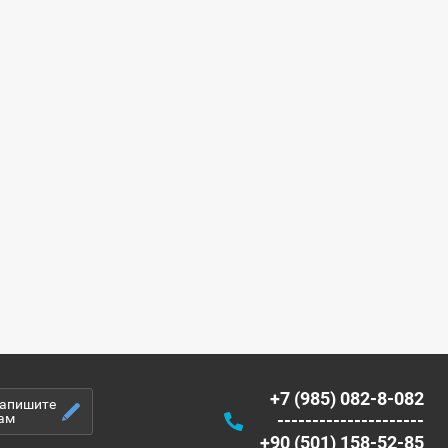
+7 (985) 082-8-082
апишите
ам
---------------------
+90 (501) 158-52-85