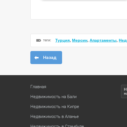
теги:
Турция
,
Мерсин
,
Апартаменты
,
Нед
Назад
Главная
Н
н
Недвижимость на Бали
Недвижимость на Кипре
Недвижимость в Аланье
Недвижимость в Стамбуле