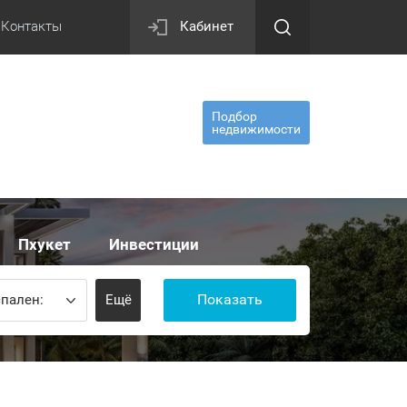
Контакты
Кабинет
Подбор
недвижимости
Пхукет
Инвестиции
Показать
пален:
Ещё