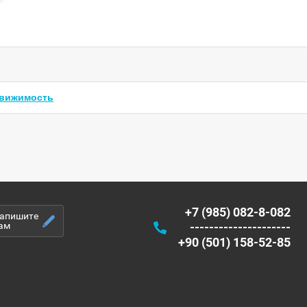
вижимость
+7 (985) 082-8-082
апишите
ам
---------------------
+90 (501) 158-52-85