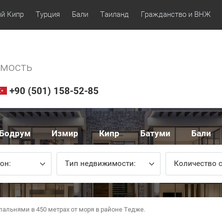
й Кипр
Турция
Бали
Таиланд
Гражданство и ВНЖ
имость
+90 (501) 158-52-85
Бодрум
Измир
Кипр
Батуми
Бали
он:
Тип недвижимости:
Количество с
пальнями в 450 метрах от моря в районе Тедже.