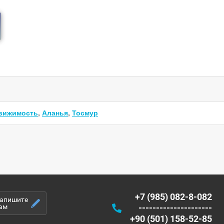
вижимость
,
Аланья
,
Тосмур
+7 (985) 082-8-082
апишите
ам
---------------------
+90 (501) 158-52-85