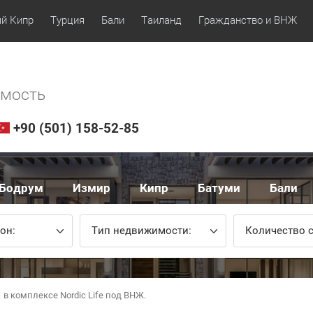
й Кипр
Турция
Бали
Таиланд
Гражданство и ВНЖ
имость
+90 (501) 158-52-85
Бодрум
Измир
Кипр
Батуми
Бали
он:
Тип недвижимости:
Количество с
в комплексе Nordic Life под ВНЖ.