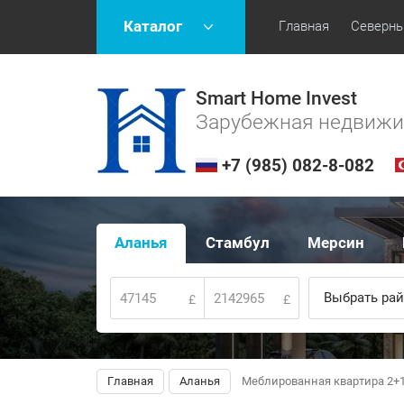
Каталог
Главная
Северны
Smart Home Invest
Зарубежная недвиж
+7 (985) 082-8-082
Аланья
Стамбул
Мерсин
Выбрать рай
£
£
Главная
Аланья
Меблированная квартира 2+1 