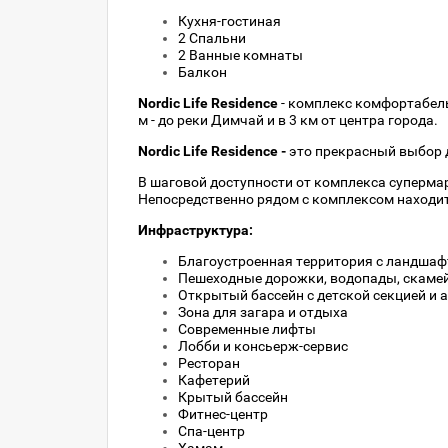
Кухня-гостиная
2 Спальни
2 Ванные комнаты
Балкон
Nordic Life Residence
- комплекс комфортабель
м - до реки Димчай и в 3 км от центра города.
Nordic Life Residence -
это прекрасный выбор д
В шаговой доступности от комплекса супермар
Непосредственно рядом с комплексом находит
Инфраструктура:
Благоустроенная территория с ландша
Пешеходные дорожки, водопады, скамей
Открытый бассейн с детской секцией и
Зона для загара и отдыха
Современные лифты
Лобби и консьерж-сервис
Ресторан
Кафетерий
Крытый бассейн
Фитнес-центр
Спа-центр