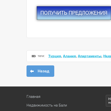
теги:
Турция
,
Алания
,
Апартаменты
,
Нед
Назад
Главная
Н
н
Недвижимость на Бали