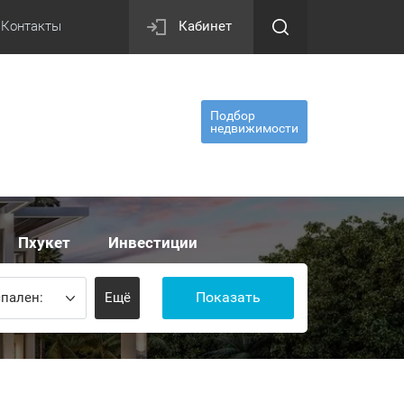
Контакты
Кабинет
Подбор
недвижимости
Пхукет
Инвестиции
Показать
пален:
Ещё