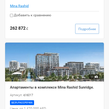
Mina Rashid
Добавить к сравнению
262 872
£
Подробнее
11
Апартаменты в комплексе Mina Rashid Sunridge.
Артикул:
id 6017
БЕЗ% РАССРОЧКА
Цена: от 1.470.000 AED