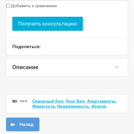
Добавить к сравнению
Получить консультацию
Поделиться:
Описание
теги:
Северный Кип
,
Лонг Бич
,
Апартаменты
,
Фамагуста
,
Недвижимость
,
Искеле
Назад