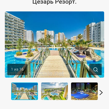
Цезарь Резорт.
1
из
16